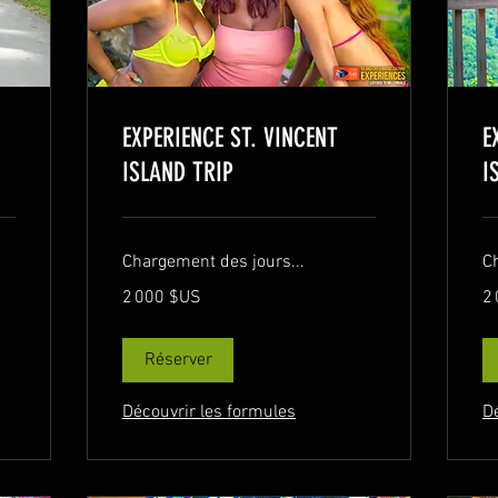
EXPERIENCE ST. VINCENT
E
ISLAND TRIP
I
Chargement des jours...
C
2 000
2 
2 000 $US
2
dollars
dol
des
de
États-
Éta
Unis
Un
Réserver
Découvrir les formules
D