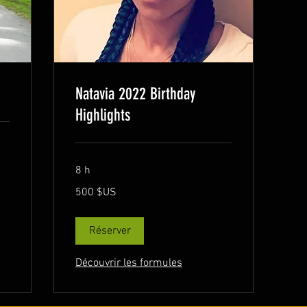
Natavia 2022 Birthday
Highlights
8 h
500
500 $US
dollars
des
États-
Unis
Réserver
Découvrir les formules