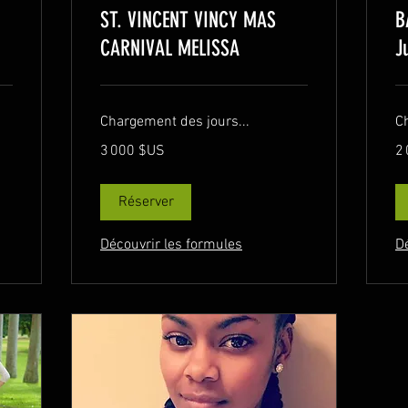
ST. VINCENT VINCY MAS
B
CARNIVAL MELISSA
J
Chargement des jours...
C
3 000
2 
3 000 $US
2
dollars
dol
des
de
États-
Éta
Unis
Un
Réserver
Découvrir les formules
D