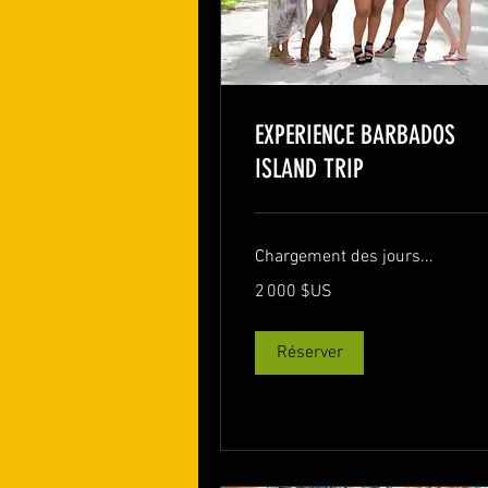
EXPERIENCE BARBADOS
ISLAND TRIP
Chargement des jours...
2 000
2 000 $US
dollars
des
États-
Unis
Réserver