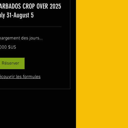
ARBADOS CROP OVER 2025
uly 31-August 5
hargement des jours...
000
 000 $US
lars
s
ts-
is
Réserver
écouvrir les formules