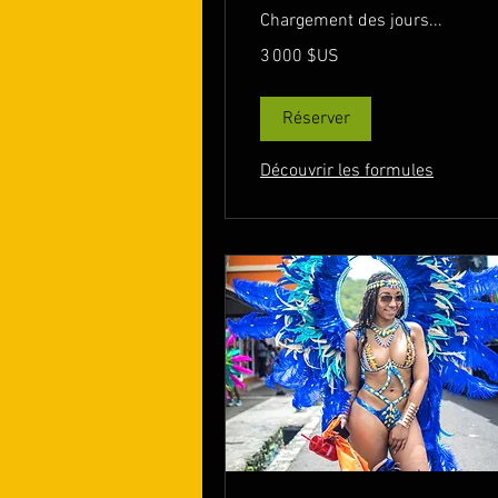
Chargement des jours...
3 000
3 000 $US
dollars
des
États-
Unis
Réserver
Découvrir les formules