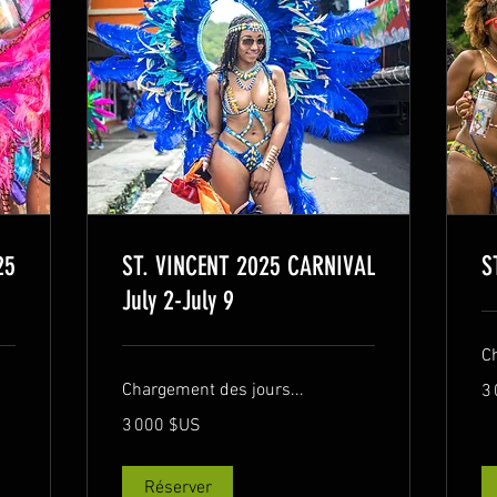
25
ST. VINCENT 2025 CARNIVAL
S
July 2-July 9
C
3 
Chargement des jours...
3
dol
de
3 000
Éta
3 000 $US
dollars
Un
des
États-
Unis
Réserver