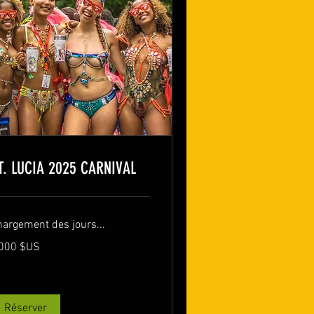
T. LUCIA 2025 CARNIVAL
hargement des jours...
000
 000 $US
lars
s
ts-
is
Réserver