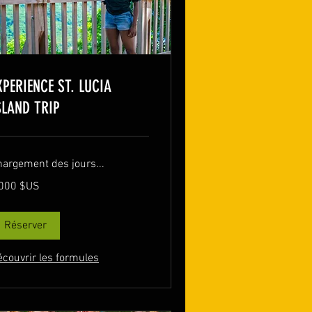
XPERIENCE ST. LUCIA
SLAND TRIP
hargement des jours...
000
 000 $US
lars
s
ts-
is
Réserver
écouvrir les formules