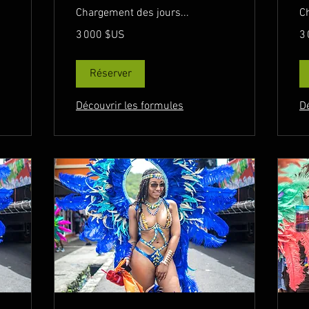
Chargement des jours...
C
3 000
3 
3 000 $US
3
dollars
dol
des
de
États-
Éta
Unis
Un
Réserver
Découvrir les formules
D