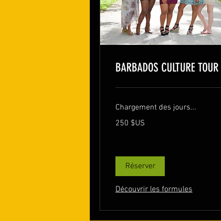
BARBADOS CULTURE TOUR
Chargement des jours...
250
250 $US
dollars
des
États-
Unis
Réserver
Découvrir les formules