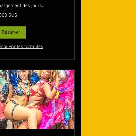
hargement des jours...
000
 000 $US
lars
s
ts-
is
Réserver
écouvrir les formules