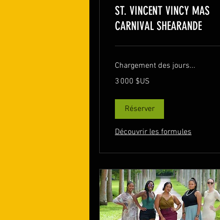
ST. VINCENT VINCY MAS
CARNIVAL SHEARANDE
Chargement des jours...
3 000
3 000 $US
dollars
des
États-
Unis
Réserver
Découvrir les formules