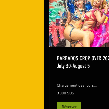
BARBADOS CROP OVER 20
July 30-August 5
Chargement des jours...
3 000
3 000 $US
dollars
des
États-
Unis
Réserver